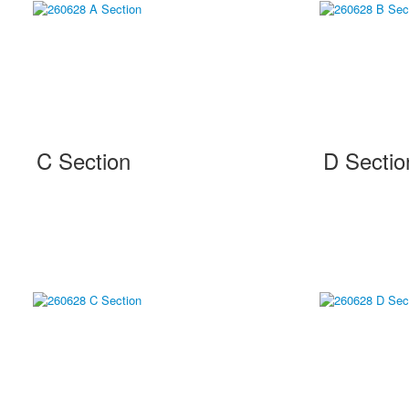
C Section
D Sectio