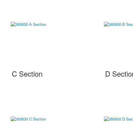
C Section
D Sectio