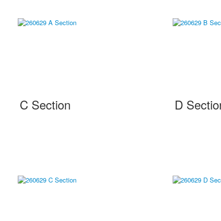
C Section
D Sectio