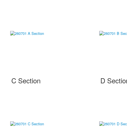
C Section
D Sectio