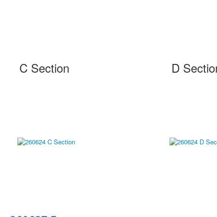
C Section
D Sectio