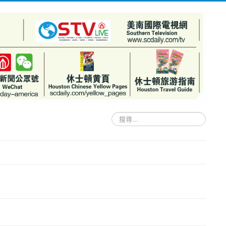
搜
尋...