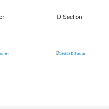
ion
D Section