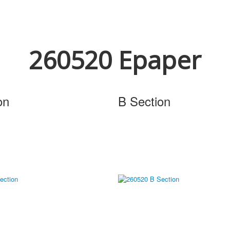
260520 Epaper
on
B Section