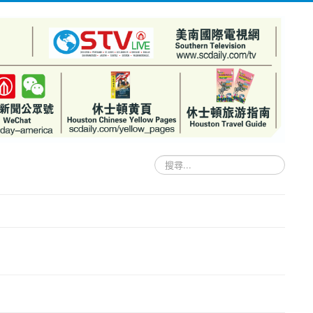
搜
尋...