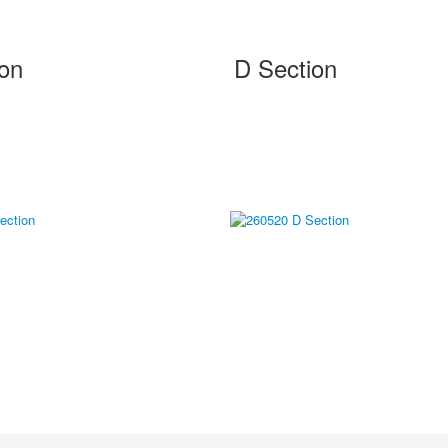
ion
D Section